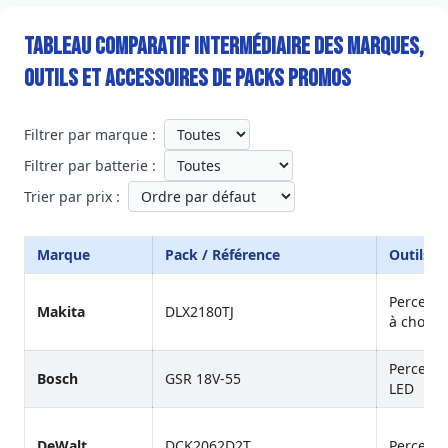
Tableau comparatif intermédiaire des marques,
outils et accessoires de packs promos
Filtrer par marque :
Filtrer par batterie :
Trier par prix :
Marque
Pack / Référence
Outils in
Perceuse
Makita
DLX2180TJ
à chocs
Perceuse
Bosch
GSR 18V-55
LED
DeWalt
DCK2062D2T
Perceuse