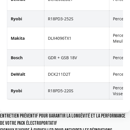
Ryobi
R18PD3-252S
Perceuse
Perceuse
Makita
DLX4096TX1
Meuleuse
Bosch
GDR + GSB 18V
Perceuse
DeWalt
DCK211D2T
Perceuse
Perceuse
Ryobi
R18PD5-220S
Visseuse
Entretien préventif pour garantir la longévité et la performance
de votre pack électroportatif