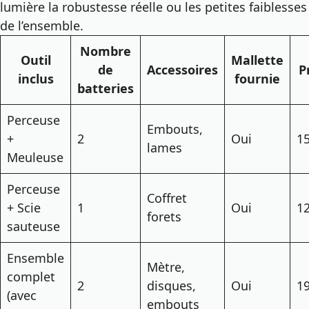
lumière la robustesse réelle ou les petites faiblesses
de l’ensemble.
Nombre
Outil
Mallette
de
Accessoires
P
inclus
fournie
batteries
Perceuse
Embouts,
+
2
Oui
1
lames
Meuleuse
Perceuse
Coffret
+ Scie
1
Oui
1
forets
sauteuse
Ensemble
Mètre,
complet
2
disques,
Oui
1
(avec
embouts