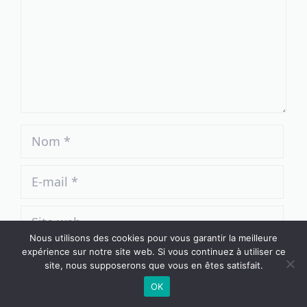
Nom
E-
mail
Site
web
Nous utilisons des cookies pour vous garantir la meilleure
expérience sur notre site web. Si vous continuez à utiliser ce
Enregistrer mon nom, mon e-mail et mon
site, nous supposerons que vous en êtes satisfait.
site dans le navigateur pour mon prochain
OK
commentaire.