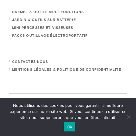
DREMEL & OUTILS MULTIFONCTIONS
JARDIN & OUTILS SUR BATTERIE
MINI PERCEUSES ET VISSEUSES
PACKS OUTILLAGE ÉLECTROPORTATIF
CONTACTEZ NOUS
MENTIONS LÉGALES & POLITIQUE DE CONFIDENTIALITÉ
Nous utilisons des cookies pour vous garantir la meilleure
expérience sur notre site web. Si vous continuez à utiliser ce
Merci d’avoir pris le temps de découvrir l’univers
site, nous supposerons que vous en êtes satisfait.
du mini outillage sur batterie.
OK