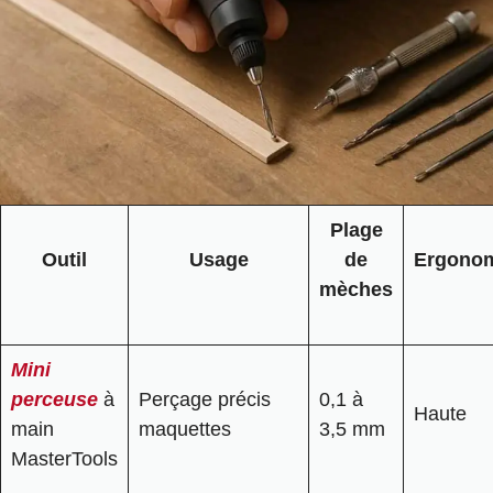
Plage
Outil
Usage
de
Ergono
mèches
Mini
perceuse
à
Perçage précis
0,1 à
Haute
main
maquettes
3,5 mm
MasterTools