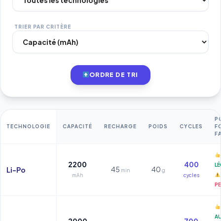
TRIER PAR CRITÈRE
ORDRE DE TRI
P
TECHNOLOGIE
CAPACITÉ
RECHARGE
POIDS
CYCLES
F
F
2200
400
LÉ
45
40
Li-Po
min
g
mAh
cycles
PE
A
2000
700