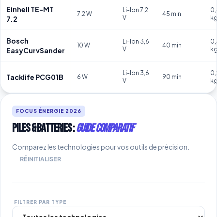
Einhell TE-MT
Li-Ion 7,2
0,
7.2 W
45 min
V
k
7.2
Bosch
Li-Ion 3,6
0
10 W
40 min
V
k
EasyCurvSander
Li-Ion 3,6
0,
Tacklife PCG01B
6 W
90 min
V
k
FOCUS ÉNERGIE 2026
Piles & Batteries :
Guide Comparatif
Comparez les technologies pour vos outils de précision.
RÉINITIALISER
FILTRER PAR TYPE