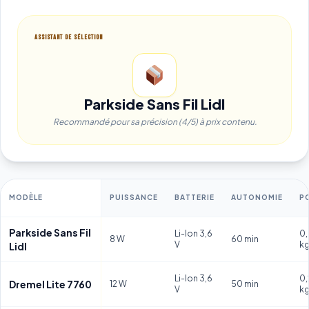
ASSISTANT DE SÉLECTION
Parkside Sans Fil Lidl
Recommandé pour sa précision (4/5) à prix contenu.
MODÈLE
PUISSANCE
BATTERIE
AUTONOMIE
P
Parkside Sans Fil
Li-Ion 3,6
0,
8 W
60 min
V
k
Lidl
Li-Ion 3,6
0,
Dremel Lite 7760
12 W
50 min
V
k