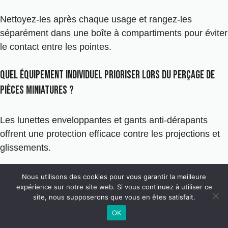
Nettoyez-les après chaque usage et rangez-les
séparément dans une boîte à compartiments pour éviter
le contact entre les pointes.
Quel équipement individuel prioriser lors du perçage de
pièces miniatures ?
Les lunettes enveloppantes et gants anti-dérapants
offrent une protection efficace contre les projections et
glissements.
Pourquoi choisir des accessoires de marques reconnues
Nous utilisons des cookies pour vous garantir la meilleure
expérience sur notre site web. Si vous continuez à utiliser ce
pour ses maquettes ?
site, nous supposerons que vous en êtes satisfait.
OK
Les marques historiques garantissent la compatibilité et