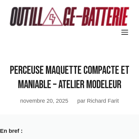
Aller
au
contenu
M
Perceuse maquette compacte et
maniable – Atelier Modeleur
novembre 20, 2025
par Richard Farit
En bref :