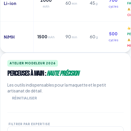
60
45
Li-ion
FA
min
g
mAh
cycles
CH
500
PE
1500
90
60
NiMH
mAh
min
g
cycles
MÉ
ATELIER MODELEUR 2026
Perceuses à Main :
Haute Précision
Les outils indispensables pour la maquette et le petit
artisanat de détail.
RÉINITIALISER
FILTRER PAR EXPERTISE