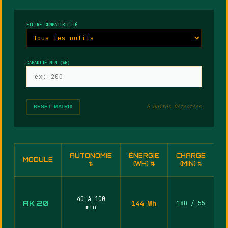
FILTRE COMPATIBILITÉ
CAPACITÉ MIN (WH)
5 Unités Détectées
RESET_MATRIX
AUTONOMIE
ÉNERGIE
CHARGE
A
MODULE
⇅
(WH) ⇅
(MIN) ⇅
C
40 à 100
AK 20
144 Wh
180 / 55
min