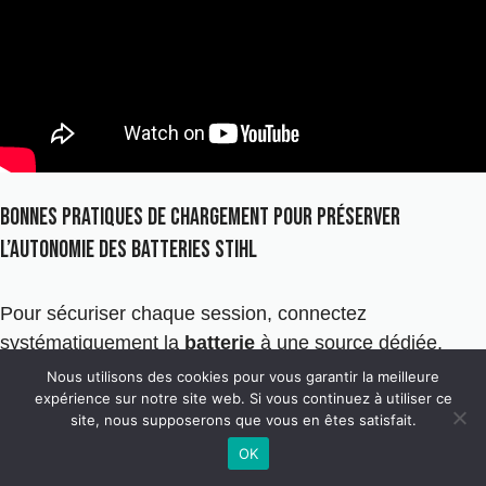
Bonnes pratiques de chargement pour préserver
l’autonomie des batteries Stihl
Pour sécuriser chaque session, connectez
systématiquement la
batterie
à une source dédiée,
sèche et stable. N’entamez jamais un cycle de
charge
Nous utilisons des cookies pour vous garantir la meilleure
expérience sur notre site web. Si vous continuez à utiliser ce
en présence d’humidité ou sur une installation
site, nous supposerons que vous en êtes satisfait.
douteuse. Privilégiez la
charge lente
pour les modules
OK
usés, et la
charge rapide
(
AL 300
ou
AL 500
) pour les