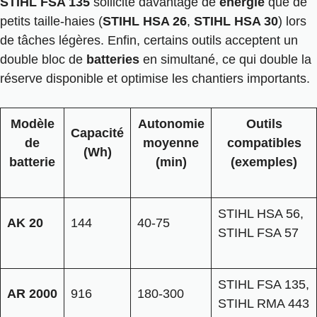
STIHL FSA 135
sollicite davantage de
énergie
que de
petits taille-haies (
STIHL HSA 26
,
STIHL HSA 30
) lors
de tâches légères. Enfin, certains outils acceptent un
double bloc de
batteries
en simultané, ce qui double la
réserve disponible et optimise les chantiers importants.
Modèle
Autonomie
Outils
Capacité
de
moyenne
compatibles
(Wh)
batterie
(min)
(exemples)
STIHL HSA 56,
AK 20
144
40-75
STIHL FSA 57
STIHL FSA 135,
AR 2000
916
180-300
STIHL RMA 443