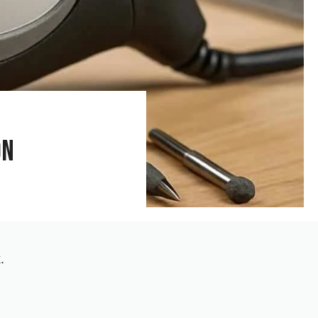
on
x
.